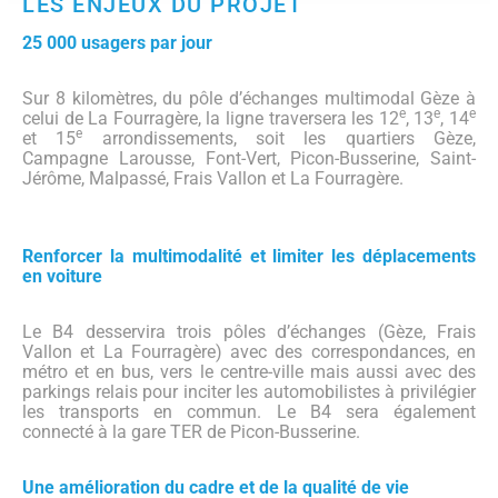
LES ENJEUX DU PROJET
25 000 usagers par jour
Sur 8 kilomètres, du pôle d’échanges multimodal Gèze à
e
e
e
celui de La Fourragère, la ligne traversera les 12
, 13
, 14
e
et 15
arrondissements, soit les quartiers Gèze,
Campagne Larousse, Font-Vert, Picon-Busserine, Saint-
Jérôme, Malpassé, Frais Vallon et La Fourragère.
Renforcer la multimodalité et limiter les déplacements
en voiture
Le B4 desservira trois pôles d’échanges (Gèze, Frais
Vallon et La Fourragère) avec des correspondances, en
métro et en bus, vers le centre-ville mais aussi avec des
parkings relais pour inciter les automobilistes à privilégier
les transports en commun. Le B4 sera également
connecté à la gare TER de Picon-Busserine.
Une amélioration du cadre et de la qualité de vie