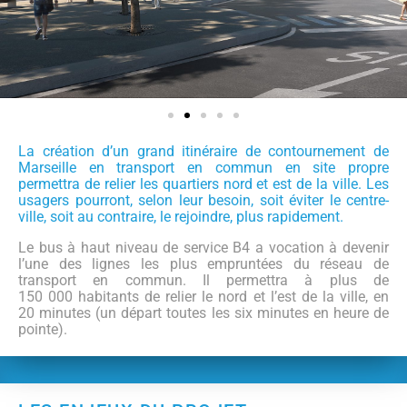
La création d’un grand itinéraire de contournement de
Marseille en transport en commun en site propre
permettra de relier les quartiers nord et est de la ville. Les
usagers pourront, selon leur besoin, soit éviter le centre-
ville, soit au contraire, le rejoindre, plus rapidement.
Le bus à haut niveau de service B4 a vocation à devenir
l’une des lignes les plus empruntées du réseau de
transport en commun. Il permettra à plus de
150 000 habitants de relier le nord et l’est de la ville, en
20 minutes (un départ toutes les six minutes en heure de
pointe).