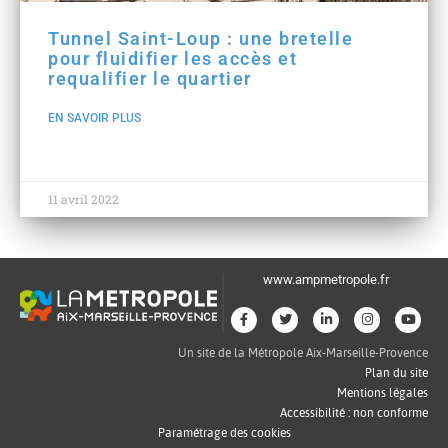
Tunnel Saint-Loup : une bretelle
pour fluidifier les accès et
requalifier le quartier
EN SAVOIR PLUS
11 avril 2022
www.ampmetropole.fr
Un site de la Métropole Aix-Marseille-Provence
Plan du site
Mentions légales
Accessibilité : non conforme
Paramétrage des cookies