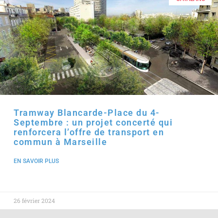
Tramway Blancarde-Place du 4-
Septembre : un projet concerté qui
renforcera l’offre de transport en
commun à Marseille
EN SAVOIR PLUS
26 février 2024