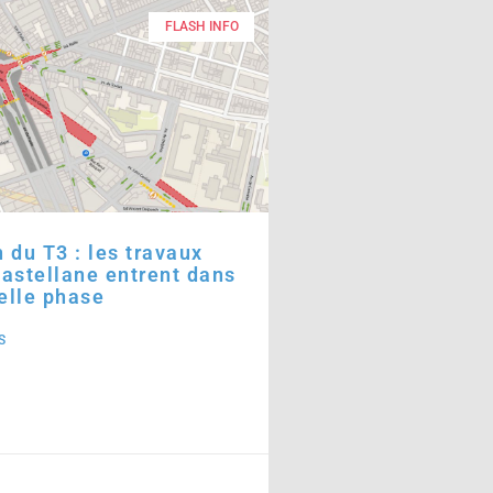
FLASH INFO
 du T3 : les travaux
astellane entrent dans
elle phase
S