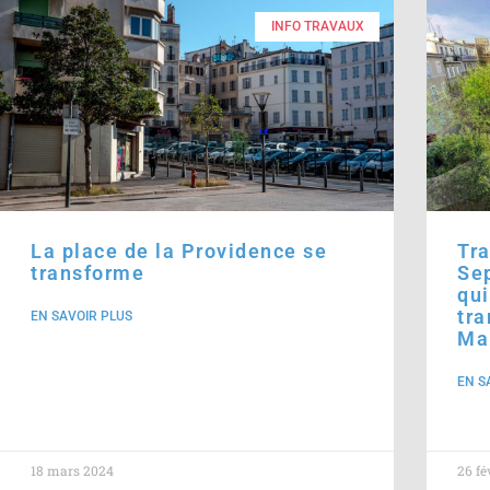
INFO TRAVAUX
La place de la Providence se
Tr
transforme
Sep
qui
tr
EN SAVOIR PLUS
Mar
EN S
18 mars 2024
26 fé