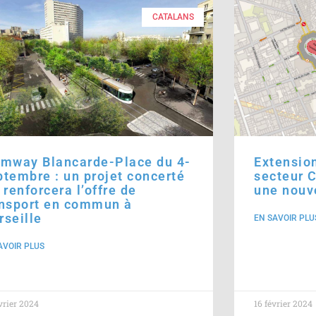
CATALANS
amway Blancarde-Place du 4-
Extension
tembre : un projet concerté
secteur C
 renforcera l’offre de
une nouv
ansport en commun à
seille
EN SAVOIR PLU
AVOIR PLUS
vrier 2024
16 février 2024