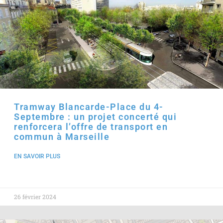
Tramway Blancarde-Place du 4-
Septembre : un projet concerté qui
renforcera l’offre de transport en
commun à Marseille
EN SAVOIR PLUS
26 février 2024