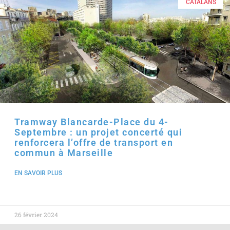
CATALANS
Tramway Blancarde-Place du 4-
Septembre : un projet concerté qui
renforcera l’offre de transport en
commun à Marseille
EN SAVOIR PLUS
26 février 2024