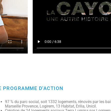
E PROGRAMME D'ACTION
97 % du parc social, soit 1332 logements, rénovés par les bai
Marseille Provence, Logirem, 13 Habitat, Erilia, Unicil.
Création de 24 logements sociaux Terra Lumina par Logirem