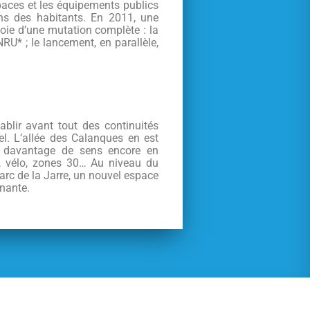
spaces et les équipements publics
ns des habitants. En 2011, une
voie d’une mutation complète : la
RU* ; le lancement, en parallèle,
ablir avant tout des continuités
el. L’allée des Calanques en est
é davantage de sens encore en
e, vélo, zones 30… Au niveau du
parc de la Jarre, un nouvel espace
nnante.