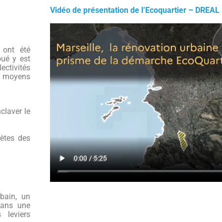
Vidéo de présentation de l’Ecoquartier – DREAL
 ont été
oué y est
ectivités
rs moyens
claver le
rètes des
rbain, un
dans une
 leviers