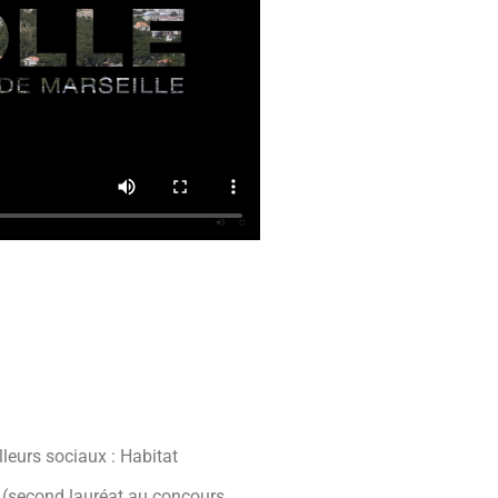
lleurs sociaux : Habitat
 (second lauréat au concours